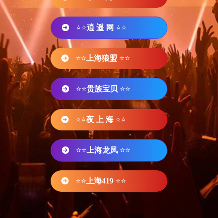
⭐⭐
逍 遥 网
⭐⭐
⭐⭐
上海狼盟
⭐⭐
⭐⭐
贵族宝贝
⭐⭐
⭐⭐
夜 上 海
⭐⭐
⭐⭐
上海龙凤
⭐⭐
⭐⭐
上海419
⭐⭐