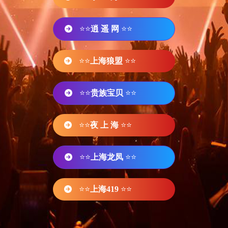
⭐⭐
逍 遥 网
⭐⭐
⭐⭐
上海狼盟
⭐⭐
⭐⭐
贵族宝贝
⭐⭐
⭐⭐
夜 上 海
⭐⭐
⭐⭐
上海龙凤
⭐⭐
⭐⭐
上海419
⭐⭐