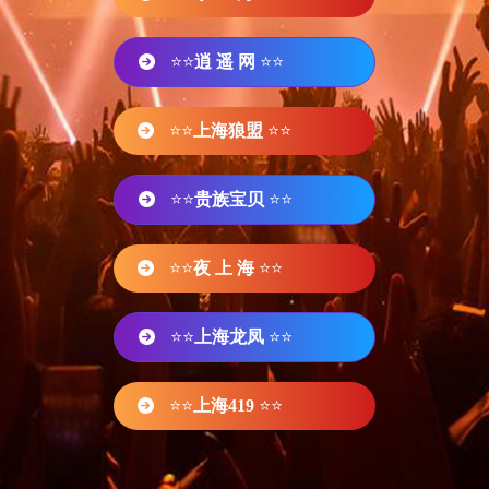
⭐⭐
逍 遥 网
⭐⭐
⭐⭐
上海狼盟
⭐⭐
⭐⭐
贵族宝贝
⭐⭐
⭐⭐
夜 上 海
⭐⭐
⭐⭐
上海龙凤
⭐⭐
⭐⭐
上海419
⭐⭐