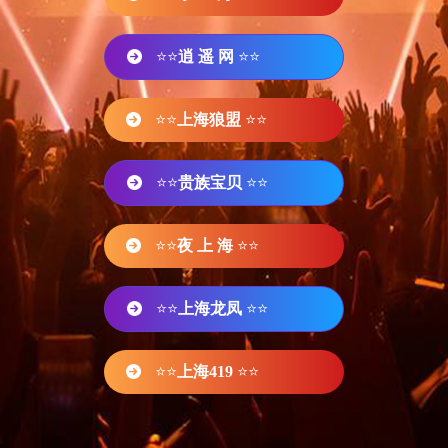
⭐⭐
逍 遥 网
⭐⭐
⭐⭐
上海狼盟
⭐⭐
⭐⭐
贵族宝贝
⭐⭐
⭐⭐
夜 上 海
⭐⭐
⭐⭐
上海龙凤
⭐⭐
⭐⭐
上海419
⭐⭐