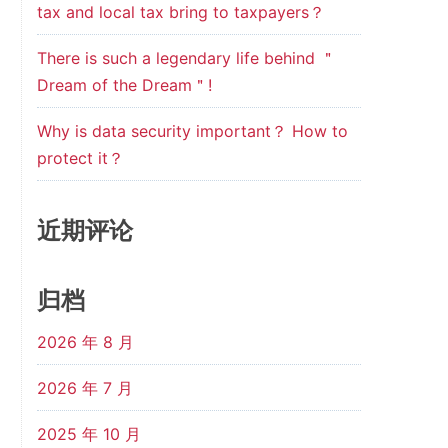
tax and local tax bring to taxpayers？
There is such a legendary life behind ＂
Dream of the Dream＂!
Why is data security important？ How to
protect it？
近期评论
归档
2026 年 8 月
2026 年 7 月
2025 年 10 月