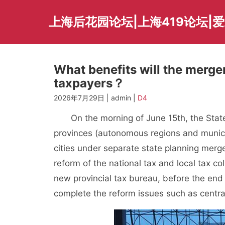
Skip
to
上海后花园论坛|上海419论坛|
content
What benefits will the merger
taxpayers？
2026年7月29日 | admin |
D4
On the morning of June 15th, the State 
provinces (autonomous regions and munici
cities under separate state planning merge
reform of the national tax and local tax c
new provincial tax bureau, before the end 
complete the reform issues such as centrali