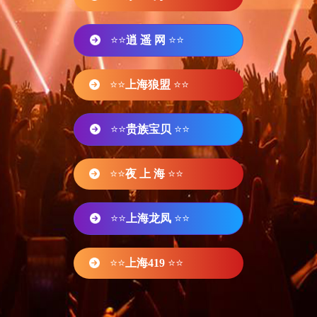
⭐⭐
逍 遥 网
⭐⭐
⭐⭐
上海狼盟
⭐⭐
⭐⭐
贵族宝贝
⭐⭐
⭐⭐
夜 上 海
⭐⭐
⭐⭐
上海龙凤
⭐⭐
⭐⭐
上海419
⭐⭐