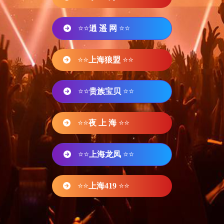
⭐⭐
逍 遥 网
⭐⭐
⭐⭐
上海狼盟
⭐⭐
⭐⭐
贵族宝贝
⭐⭐
⭐⭐
夜 上 海
⭐⭐
⭐⭐
上海龙凤
⭐⭐
⭐⭐
上海419
⭐⭐