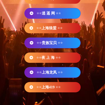
⭐⭐
逍 遥 网
⭐⭐
⭐⭐
上海狼盟
⭐⭐
⭐⭐
贵族宝贝
⭐⭐
⭐⭐
夜 上 海
⭐⭐
⭐⭐
上海龙凤
⭐⭐
⭐⭐
上海419
⭐⭐