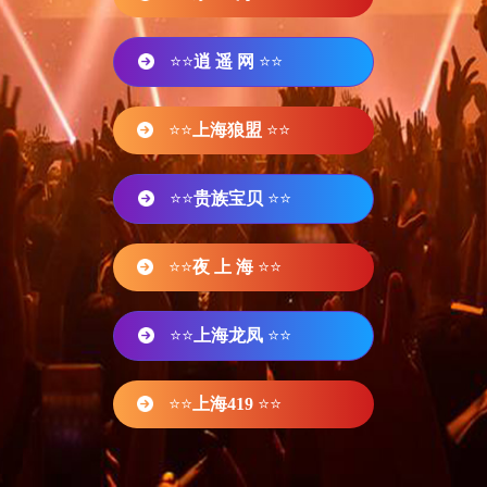
⭐⭐
逍 遥 网
⭐⭐
⭐⭐
上海狼盟
⭐⭐
⭐⭐
贵族宝贝
⭐⭐
⭐⭐
夜 上 海
⭐⭐
⭐⭐
上海龙凤
⭐⭐
⭐⭐
上海419
⭐⭐