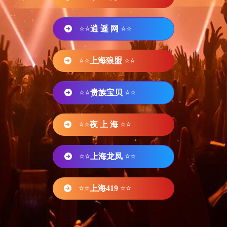
⭐⭐
逍 遥 网
⭐⭐
⭐⭐
上海狼盟
⭐⭐
⭐⭐
贵族宝贝
⭐⭐
⭐⭐
夜 上 海
⭐⭐
⭐⭐
上海龙凤
⭐⭐
⭐⭐
上海419
⭐⭐