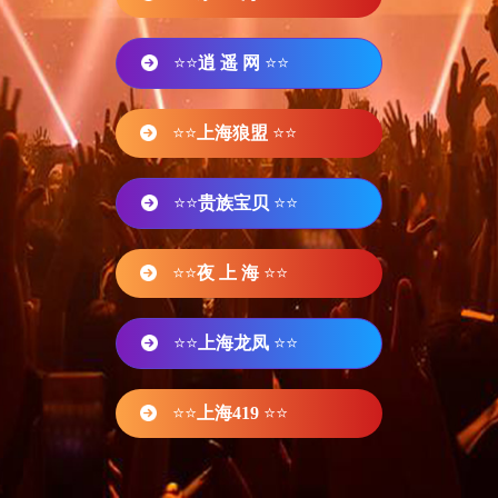
⭐⭐
逍 遥 网
⭐⭐
⭐⭐
上海狼盟
⭐⭐
⭐⭐
贵族宝贝
⭐⭐
⭐⭐
夜 上 海
⭐⭐
⭐⭐
上海龙凤
⭐⭐
⭐⭐
上海419
⭐⭐