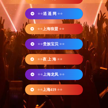
⭐⭐
逍 遥 网
⭐⭐
⭐⭐
上海狼盟
⭐⭐
⭐⭐
贵族宝贝
⭐⭐
⭐⭐
夜 上 海
⭐⭐
⭐⭐
上海龙凤
⭐⭐
⭐⭐
上海419
⭐⭐