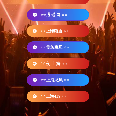
⭐⭐
逍 遥 网
⭐⭐
⭐⭐
上海狼盟
⭐⭐
⭐⭐
贵族宝贝
⭐⭐
⭐⭐
夜 上 海
⭐⭐
⭐⭐
上海龙凤
⭐⭐
⭐⭐
上海419
⭐⭐