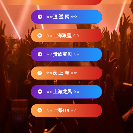
⭐⭐
逍 遥 网
⭐⭐
⭐⭐
上海狼盟
⭐⭐
⭐⭐
贵族宝贝
⭐⭐
⭐⭐
夜 上 海
⭐⭐
⭐⭐
上海龙凤
⭐⭐
⭐⭐
上海419
⭐⭐