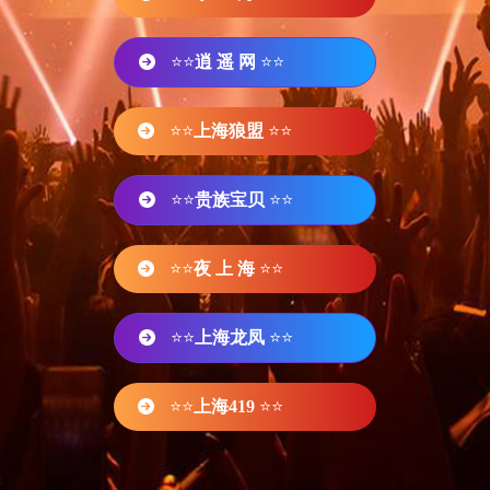
⭐⭐
逍 遥 网
⭐⭐
⭐⭐
上海狼盟
⭐⭐
⭐⭐
贵族宝贝
⭐⭐
⭐⭐
夜 上 海
⭐⭐
⭐⭐
上海龙凤
⭐⭐
⭐⭐
上海419
⭐⭐